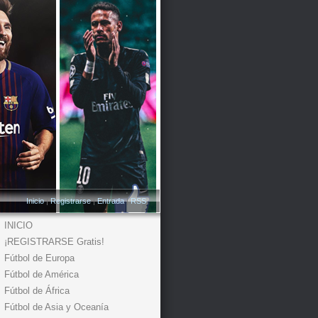
Inicio
|
Registrarse
|
Entrada
|
RSS
INICIO
¡REGISTRARSE Gratis!
Fútbol de Europa
Fútbol de América
Fútbol de África
Fútbol de Asia y Oceanía