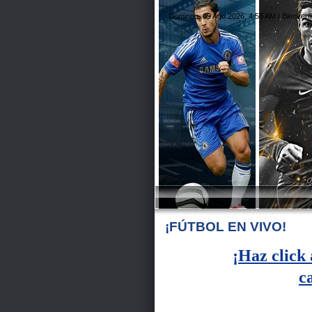
Domingo, 09 Ago 2026, 4:56 AM |
Bienveni
¡FÚTBOL EN VIVO!
¡Haz click 
c