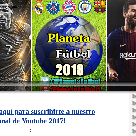
do(a)
Visita
aquí para suscribirte a nuestro
anal de Youtube 2017!
: