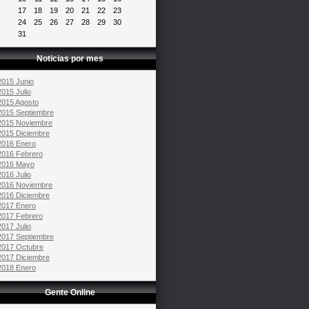
17
18
19
20
21
22
23
24
25
26
27
28
29
30
31
Noticias por mes
2015 Junio
2015 Julio
2015 Agosto
2015 Septiembre
2015 Noviembre
2015 Diciembre
2016 Enero
2016 Febrero
2016 Mayo
2016 Julio
2016 Noviembre
2016 Diciembre
2017 Enero
2017 Febrero
2017 Julio
2017 Septiembre
2017 Octubre
2017 Diciembre
2018 Enero
Gente Online