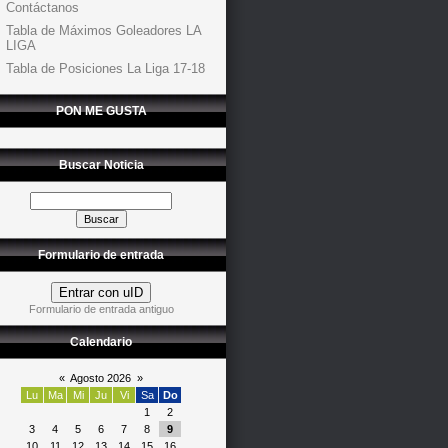
Contáctanos
Tabla de Máximos Goleadores LA
LIGA
Tabla de Posiciones La Liga 17-18
PON ME GUSTA
Buscar Noticia
Formulario de entrada
Entrar con uID
Formulario de entrada antiguo
Calendario
«
Agosto 2026
»
Lu
Ma
Mi
Ju
Vi
Sa
Do
1
2
3
4
5
6
7
8
9
10
11
12
13
14
15
16