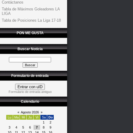
Contáctanos
Tabla de Máximos Goleadores LA
LIGA
Tabla de Posiciones La Liga 17-18
PON ME GUSTA
Buscar Noticia
Formulario de entrada
Entrar con uID
Formulario de entrada antiguo
Calendario
«
Agosto 2026
»
Lu
Ma
Mi
Ju
Vi
Sa
Do
1
2
3
4
5
6
7
8
9
10
11
12
13
14
15
16