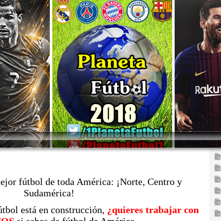
o(a)
Visita
ejor fútbol de toda América: ¡Norte, Centro y
Sudamérica!
útbol está en construcción,
¿quieres trabajar con
NOS
si sabes de fútbol de América.