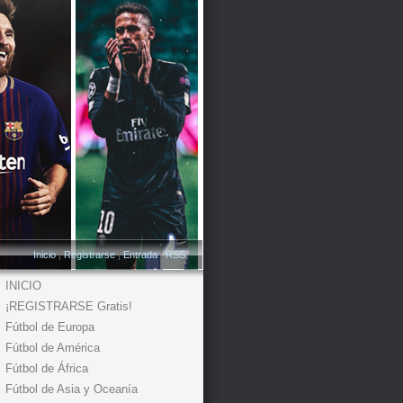
Inicio
|
Registrarse
|
Entrada
|
RSS
INICIO
¡REGISTRARSE Gratis!
Fútbol de Europa
Fútbol de América
Fútbol de África
Fútbol de Asia y Oceanía