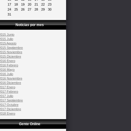
17
18
19
20
21
22
23
24
25
26
27
28
29
30
31
Noticias por mes
2015 Junio
2015 Julio
2015 Agosto
2015 Septiembre
2015 Noviembre
2015 Diciembre
2016 Enero
2016 Febrero
2016 Mayo
2016 Julio
2016 Noviembre
2016 Diciembre
2017 Enero
2017 Febrero
2017 Julio
2017 Septiembre
2017 Octubre
2017 Diciembre
2018 Enero
Gente Online